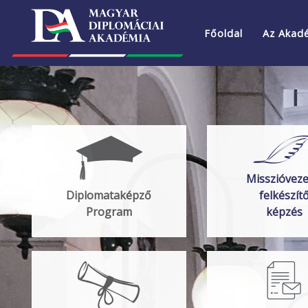
Főoldal
Az Akad
Misszióveze
Diplomataképző
felkészít
Program
képzés