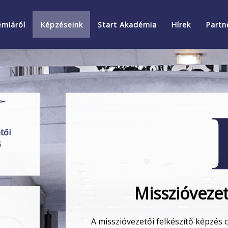
émiáról
Képzéseink
Start Akadémia
Hírek
Partn
tői
ő
Misszióvezet
A misszióvezetői felkészítő képzés c