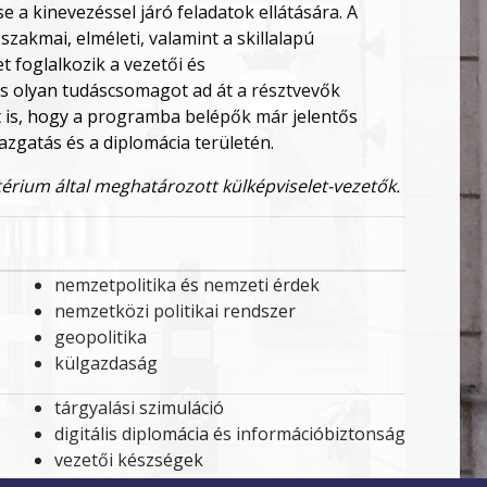
 a kinevezéssel járó feladatok ellátására. A
zakmai, elméleti, valamint a skillalapú
t foglalkozik a vezetői és
 olyan tudáscsomagot ad át a résztvevők
t is, hogy a programba belépők már jelentős
azgatás és a diplomácia területén.
érium által meghatározott külképviselet-vezetők.
nemzetpolitika és nemzeti érdek
nemzetközi politikai rendszer
geopolitika
külgazdaság
tárgyalási szimuláció
digitális diplomácia és információbiztonság
vezetői készségek
pénzügyi ismeretek