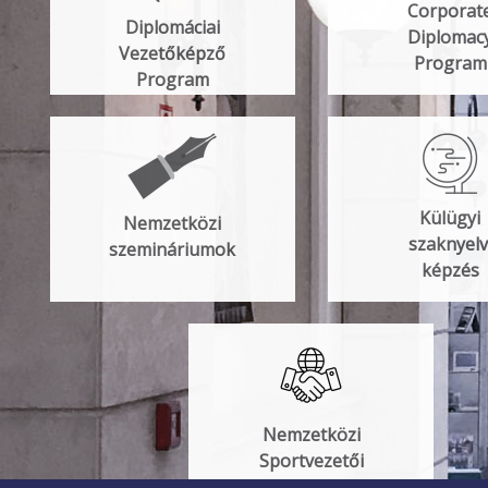
Corporat
Diplomáciai
Diplomac
Vezetőképző
Program
Program
Külügyi
Nemzetközi
szaknyelv
szemináriumok
képzés
Nemzetközi
Sportvezetői
Program