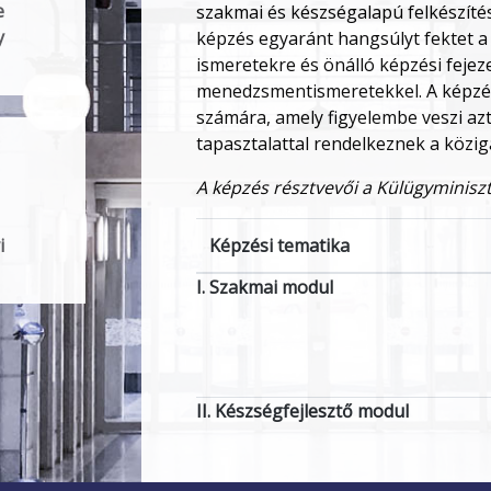
e
szakmai és készségalapú felkészítése
y
képzés egyaránt hangsúlyt fektet a s
ismeretekre és önálló képzési fejeze
menedzsmentismeretekkel. A képzés
számára, amely figyelembe veszi az
tapasztalattal rendelkeznek a közig
A képzés résztvevői a Külügyminiszt
i
Képzési tematika
I. Szakmai modul
II. Készségfejlesztő modul