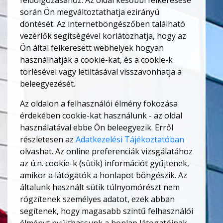
feldolgozásához. Az oldal későbbi felkeresése
során Ön megváltoztathatja ezirányú
döntését. Az internetböngészőben található
vezérlők segítségével korlátozhatja, hogy az
Ön által felkeresett webhelyek hogyan
használhatják a cookie-kat, és a cookie-k
törlésével vagy letiltásával visszavonhatja a
beleegyezését.
Az oldalon a felhasználói élmény fokozása
érdekében cookie-kat használunk - az oldal
használatával ebbe Ön beleegyezik. Erről
részletesen az
Adatkezelési Tájékoztatóban
olvashat. Az online preferenciák vizsgálatához
az ú.n. cookie-k (sütik) információt gyűjtenek,
amikor a látogatók a honlapot böngészik. Az
általunk használt sütik túlnyomórészt nem
rögzítenek személyes adatot, ezek abban
segítenek, hogy magasabb szintű felhasználói