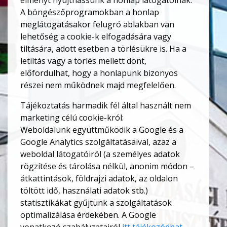
élményt nyújthassunk a honlap látogatóinak.
A böngészőprogramokban a honlap
meglátogatásakor felugró ablakban van
lehetőség a cookie-k elfogadására vagy
tiltására, adott esetben a törlésükre is. Ha a
letiltás vagy a törlés mellett dönt,
előfordulhat, hogy a honlapunk bizonyos
részei nem működnek majd megfelelően.
Tájékoztatás harmadik fél által használt nem
marketing célú cookie-król:
Weboldalunk együttműködik a Google és a
Google Analytics szolgáltatásaival, azaz a
weboldal látogatóiról (a személyes adatok
rögzítése és tárolása nélkül, anonim módon –
átkattintások, földrajzi adatok, az oldalon
töltött idő, használati adatok stb.)
statisztikákat gyűjtünk a szolgáltatások
optimalizálása érdekében. A Google