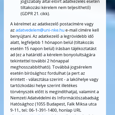
jogszabály által előírt adatkezelés esetén
tiltakozási kérelem nem teljesíthető)
(GDPR 21. cikk).
A kérelmet az adatkezelő postacímére vagy
az
adatvedelem@uni-nke.hu
e-mail címére kell
benyújtani. Az adatkezelő a legrövidebb idő
alatt, legfeljebb 1 hónapon belül (tiltakozás
esetén 15 napon belül) írásban tájékoztatást
ad (ez a határidő a kérelem bonyolultságára
tekintettel további 2 hónappal
meghosszabbítható). Továbbá jogsérelem
esetén bírósághoz fordulhat (a pert az
érintett - választása szerint - a lakóhelye vagy
tartózkodási helye szerint illetékes
törvényszék előtt is megindíthatja), valamint a
Nemzeti Adatvédelmi és Információszabadság
Hatósághoz (1055 Budapest, Falk Miksa utca
9-11., tel.: 06-1-391-1400, honlap URL