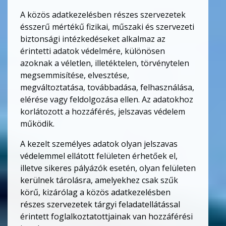
A közös adatkezelésben részes szervezetek
ésszerű mértékű fizikai, műszaki és szervezeti
biztonsági intézkedéseket alkalmaz az
érintetti adatok védelmére, különösen
azoknak a véletlen, illetéktelen, törvénytelen
megsemmisítése, elvesztése,
megváltoztatása, továbbadása, felhasználása,
elérése vagy feldolgozása ellen. Az adatokhoz
korlátozott a hozzáférés, jelszavas védelem
működik.
A kezelt személyes adatok olyan jelszavas
védelemmel ellátott felületen érhetőek el,
illetve sikeres pályázók esetén, olyan felületen
kerülnek tárolásra, amelyekhez csak szűk
körű, kizárólag a közös adatkezelésben
részes szervezetek tárgyi feladatellátással
érintett foglalkoztatottjainak van hozzáférési