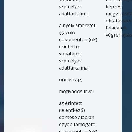
személyes
képzés
adattartalma;
megvalósítá
oktatásszer
a nyelvismeretet
feladatok
igazoló
végrehajtás
dokumentum(ok)
érintettre
vonatkozó
személyes
adattartalma;
önéletrajz;
motivációs levél;
az érintett
(jelentkező)
döntése alapján
egyéb támogató
dokumentum(ok)