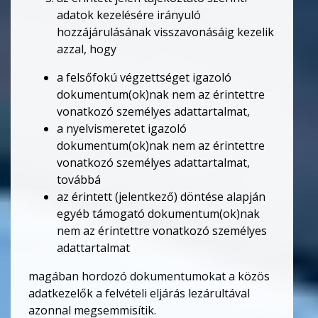
adatok kezelésére irányuló
hozzájárulásának visszavonásáig kezelik
azzal, hogy
a felsőfokú végzettséget igazoló
dokumentum(ok)nak nem az érintettre
vonatkozó személyes adattartalmat,
a nyelvismeretet igazoló
dokumentum(ok)nak nem az érintettre
vonatkozó személyes adattartalmat,
továbbá
az érintett (jelentkező) döntése alapján
egyéb támogató dokumentum(ok)nak
nem az érintettre vonatkozó személyes
adattartalmat
magában hordozó dokumentumokat a közös
adatkezelők a felvételi eljárás lezárultával
azonnal megsemmisítik.