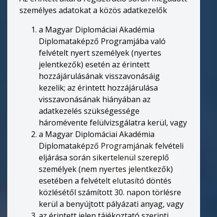
személyes adatokat a közös adatkezelők
a Magyar Diplomáciai Akadémia
Diplomataképző Programjába való
felvételt nyert személyek (nyertes
jelentkezők) esetén az érintett
hozzájárulásának visszavonásáig
kezelik; az érintett hozzájárulása
visszavonásának hiányában az
adatkezelés szükségessége
háromévente felülvizsgálatra kerül, vagy
a Magyar Diplomáciai Akadémia
Diplomataképző Programjának felvételi
eljárása során sikertelenül szereplő
személyek (nem nyertes jelentkezők)
esetében a felvételt elutasító döntés
közlésétől számított 30. napon törlésre
kerül a benyújtott pályázati anyag, vagy
az érintett jelen tájékoztató szerinti