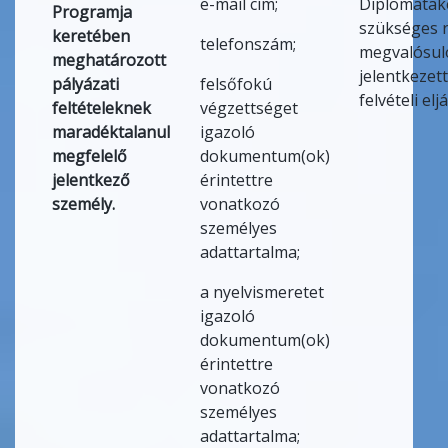
e-mail cím;
Diplomatak
Programja
szükséges r
keretében
telefonszám;
megvalósul
meghatározott
jelentkezett
pályázati
felsőfokú
felvételi elj
feltételeknek
végzettséget
maradéktalanul
igazoló
megfelelő
dokumentum(ok)
jelentkező
érintettre
személy.
vonatkozó
személyes
adattartalma;
a nyelvismeretet
igazoló
dokumentum(ok)
érintettre
vonatkozó
személyes
adattartalma;