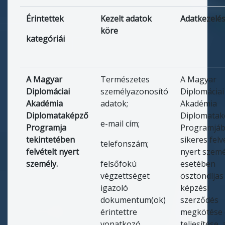
Érintettek
Kezelt adatok
Adatkezelés
köre
kategóriái
A Magyar
Természetes
A Magyar
Diplomáciai
személyazonosító
Diplomáciai
Akadémia
adatok;
Akadémia
Diplomataképző
Diplomatak
e-mail cím;
Programja
Programjá
tekintetében
sikeres felv
telefonszám;
felvételt nyert
nyert szem
személy.
felsőfokú
esetében
végzettséget
ösztöndíjas
igazoló
képzési
dokumentum(ok)
szerződés
érintettre
megkötése 
vonatkozó
teljesítése, 