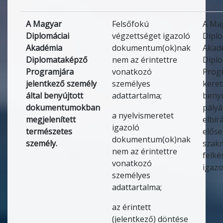
A Magyar
Felsőfokú
A Ma
Diplomáciai
végzettséget igazoló
Diplo
Akadémia
dokumentum(ok)nak
Akad
Diplomataképző
nem az érintettre
Dipl
Programjára
vonatkozó
Prog
jelentkező személy
személyes
kere
által benyújtott
adattartalma;
benyú
dokumentumokban
pályá
a nyelvismeretet
megjelenített
elbír
igazoló
természetes
előse
dokumentum(ok)nak
személy.
szak
nem az érintettre
felké
vonatkozó
igazo
személyes
adattartalma;
az érintett
(jelentkező) döntése