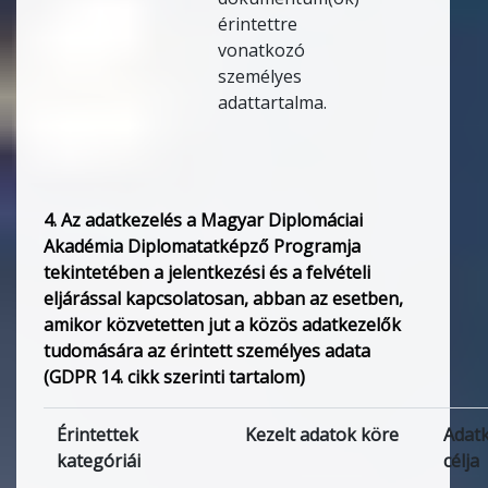
érintettre
vonatkozó
személyes
adattartalma.
4. Az adatkezelés a Magyar Diplomáciai
Akadémia Diplomatatképző Programja
tekintetében a jelentkezési és a felvételi
eljárással kapcsolatosan, abban az esetben,
amikor közvetetten jut a közös adatkezelők
tudomására az érintett személyes adata
(GDPR 14. cikk szerinti tartalom)
Érintettek
Kezelt adatok köre
Adatk
kategóriái
célja