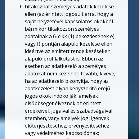
tiltakozhat személyes adatok kezelése
ellen (az érintett jogosult arra, hogy a
saját helyzetével kapcsolatos okokból
bármikor tiltakozzon személyes
adatainak a 6. cikk (1) bekezdésének e)
vagy f) pontján alapuló kezelése ellen,
ideértve az említett rendelkezéseken
alapuló profilalkotást is. Ebben az
esetben az adatkezelő a személyes
adatokat nem kezelheti tovább, kivéve,
ha az adatkezelő bizonyítja, hogy az
adatkezelést olyan kényszerítő erejű
jogos okok indokolják, amelyek
elsőbbséget élveznek az érintett
érdekeivel, jogaival és szabadságaival
szemben, vagy amelyek jogi igények
előterjesztéséhez, érvényesítéséhez
vagy védelméhez kapcsolódnak;