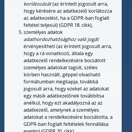
korlátozását
(az érintett jogosult arra,
hogy kérésére az adatkezelő korlátozza
az adatkezelést, ha a GDPR-ban foglalt
feltétel teljesül) (GDPR 18. cikk),
személyes adatok
adathordozhatósághoz való jogát
érvényesítheti (az érintett jogosult arra,
hogy a rá vonatkozó, általa egy
adatkezelő rendelkezésére bocsátott
személyes adatokat tagolt, széles
körben használt, géppel olvasható
formátumban megkapja, továbbá
jogosult arra, hogy ezeket az adatokat
egy másik adatkezelőnek továbbítsa
anélkül, hogy ezt akadályozná az az
adatkezelő, amelynek a személyes
adatokat a rendelkezésére bocsátotta, a
GDPR-ban foglalt feltételek fennállása
esetén) (GDPR 20. cikk),