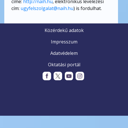
címe:
http://naih.hu
, elektronikus levelezési
cím:
ugyfelszolgalat@naih.hu
) is fordulhat.
Közérdekű adatok
Impresszum
Adatvédelem
Oktatási portál