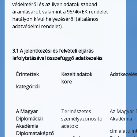
védelméről és az ilyen adatok szabad
áramlásáról, valamint a 95/46/EK rendelet
hatályon kívül helyezéséről (általános
adatvédelmi rendelet).
3.1 A jelentkezési és felvételi eljárás
lefolytatásával összefüggő adatkezelés
Érintettek
Kezelt adatok
Adatkezelés
köre
kategóriái
A Magyar
Természetes
Az Magyar 
Diplomáciai
személyazonosító
Akadémia
h
Akadémia
adatok;
cím alatti i
Diplomataképző