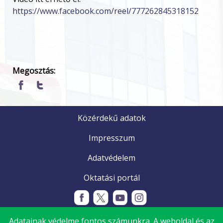
https://www.facebook.com/reel/777262845318152
Megosztás:
Közérdekű adatok
Impresszum
Adatvédelem
Oktatási portál
Adatainak védelme fontos számunkra. A weboldal és az