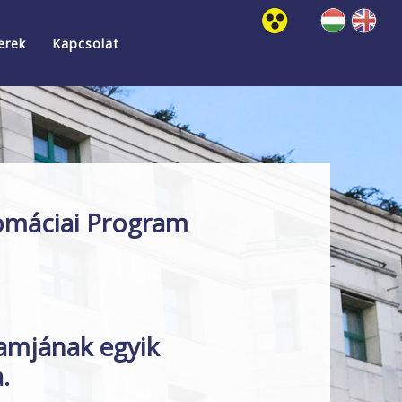
erek
Kapcsolat
lomáciai Program
amjának egyik
.