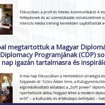
Fókuszban: a profi és hiteles kommunikáció A m
fellépésnek és az üzenetátadás művészetének sz
intenzív média tréning keretében sajátíthatták 
al megtartottuk a Magyar Diplom
Diplomacy Programjának (CDP) so
 nap igazán tartalmasra és inspiráló
A mai nap fókuszában a nemzetközi stratégia és a
folyamán dr. Szűcs Ádám Imre, a Külügyminisztér
elgondolkodtató előadást a „Soft power” diplom
nyerhettünk abba, hogyan lehet a modern diplom
erőt” – a kulturális és értékalapú befolyást – ha