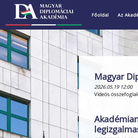
Főoldal
Az Akad
Magyar Dip
2026.05.19 12:00
Videós összefogla
Akadémian
legizgalma