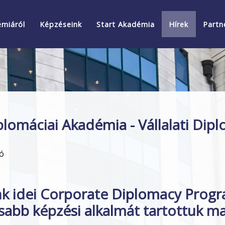
émiáról
Képzéseink
Start Akadémia
Hírek
Partn
lomáciai Akadémia - Vállalati Dip
ló
k idei Corporate Diplomacy Progr
sabb képzési alkalmát tartottuk ma