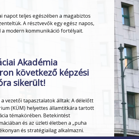
ai napot teljes egészében a magabiztos
enteltük. A résztvevők egy egész napos,
el a modern kommunikáció fortélyait.
áciai Akadémia
ron következő képzési
ra sikerült!
 vezetői tapasztalatok álltak: A délelőtt
ium (KÜM) helyettes államtitkára tartott
ácia témakörében. Betekintést
áciában és az üzleti életben a „puha
tékonyan és stratégiailag alkalmazni.